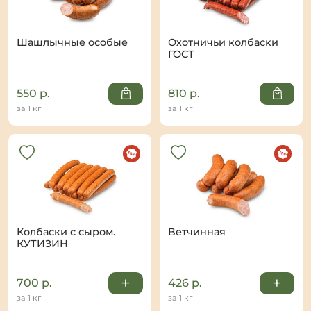
Шашлычные особые
Охотничьи колбаски
ГОСТ
550
р.
810
р.
за 1 кг
за 1 кг
Колбаски с сыром.
Ветчинная
КУТИЗИН
+
+
700
р.
426
р.
за 1 кг
за 1 кг