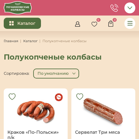
0
0
Каталог
Главная
Каталог
Полукопченые колбасы
Полукопченые колбасы
Сортировка:
По умолчанию
Краков «По-Польски»
Сервелат Три мяса
п/к