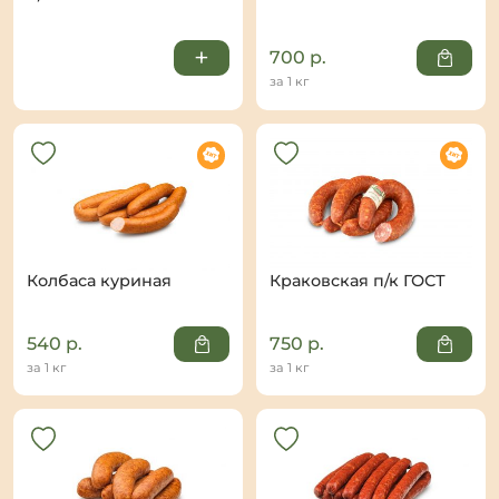
+
700
р.
за 1 кг
Колбаса куриная
Краковская п/к ГОСТ
540
р.
750
р.
за 1 кг
за 1 кг