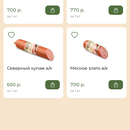
700
р.
770
р.
за 1 кг
за 1 кг
Северный купаж в/к
Мясное злато в/к
650
р.
700
р.
за 1 кг
за 1 кг