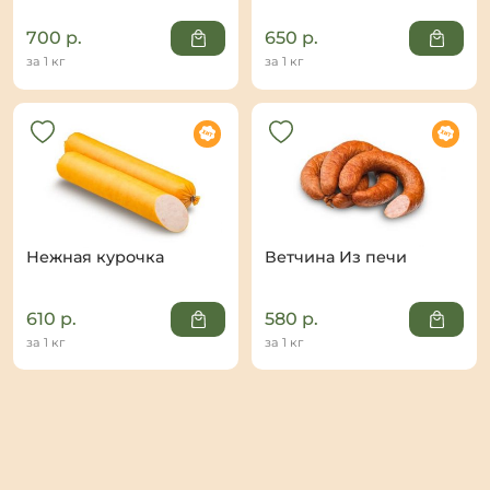
700
р.
650
р.
за 1 кг
за 1 кг
Нежная курочка
Ветчина Из печи
610
р.
580
р.
за 1 кг
за 1 кг