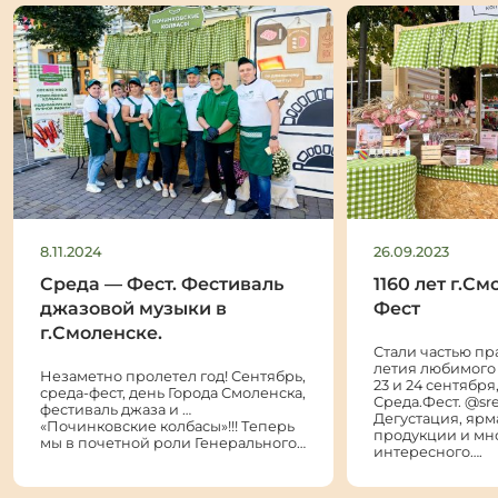
8.11.2024
26.09.2023
Среда — Фест. Фестиваль
1160 лет г.С
джазовой музыки в
Фест
г.Смоленске.
Стали частью пр
летия любимого 
Незаметно пролетел год! Сентябрь,
23 и 24 сентября
среда-фест, день Города Смоленска,
Среда.Фест. @sre
фестиваль джаза и …
Дегустация, ярм
«Починковские колбасы»!!! Теперь
продукции и мн
мы в почетной роли Генерального…
интересного….