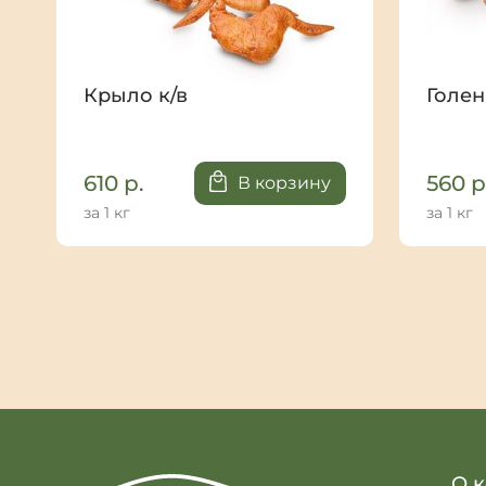
Крыло к/в
Голен
610
р.
560
р
В корзину
за 1 кг
за 1 кг
О 