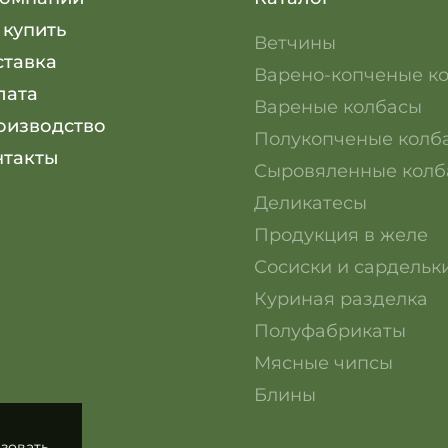
 купить
Ветчины
ставка
Варено-копченые к
лата
Вареные колбасы
оизводство
Полукопченые колб
нтакты
Сыровяленные колб
Деликатесы
Продукция в желе
Сосиски и сардельк
Куриная разделка
Полуфабрикаты
Мясные чипсы
Блины
зовать