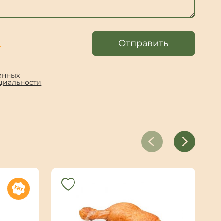
Отправить
анных
циальности