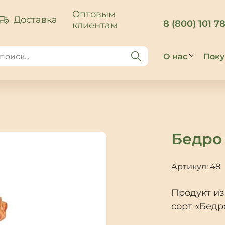
Оптовым
Доставка
8 (800) 101 7
клиентам
О нас
Поку
О компании
До
Производст
Сп
оп
Почитать
Бедро 
о колбасе
По
и не только
во
Артикул: 48
Реквизиты
От
Оптовым
Продукт и
клиентам
сорт «Бедр