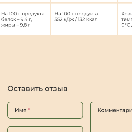
На 100 г продукта:
На 100 г продукта:
Хра
белок – 9,4 г,
552 кДж / 132 Ккал
тем
жиры – 9,8 г
0°С 
Оставить отзыв
Имя
*
Комментар