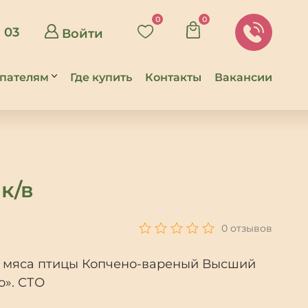
0
0
8 03
Войти
пателям
Где купить
Контакты
Вакансии
ставка
во
особы
латы
к/в
литика
зврата
зывы
0 отзывов
з мяса птицы Копчено-вареный Высший
о». СТО