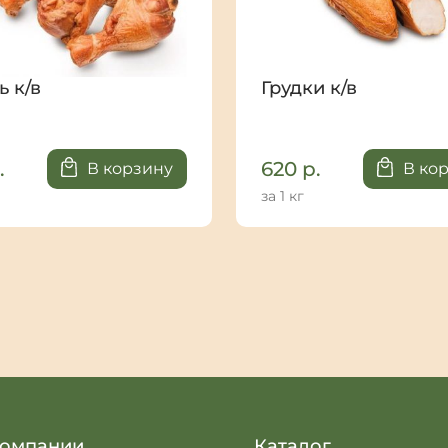
ь к/в
Грудки к/в
.
620
р.
В корзину
В ко
за 1 кг
компании
Каталог