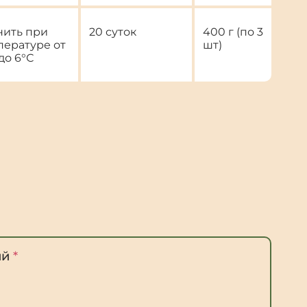
нить при
20 суток
400 г (по 3
пературе от
шт)
до 6°С
ий
*