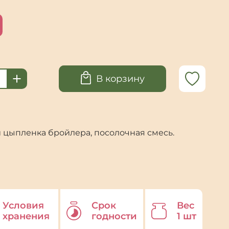
о
В корзину
 цыпленка бройлера, посолочная смесь.
Условия
Срок
Вес
хранения
годности
1 шт