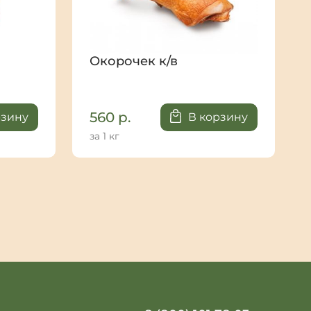
Окорочек к/в
560
р.
рзину
В корзину
за 1 кг