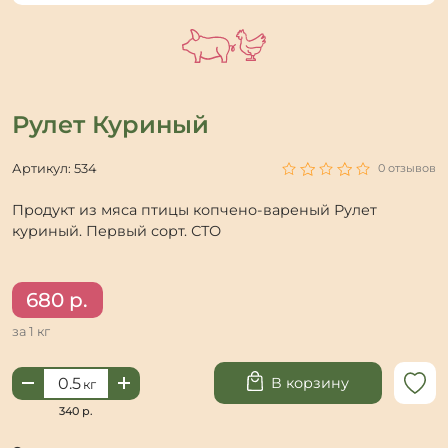
Рулет Куриный
0 отзывов
Артикул: 534
Продукт из мяса птицы копчено-вареный Рулет
куриный. Первый сорт. СТО
680
р.
за 1 кг
Количество
В корзину
кг
товара
Рулет
340 р.
Куриный