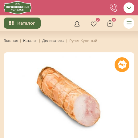
0
0
Каталог
Главная
Каталог
Деликатесы
Рулет Куриный