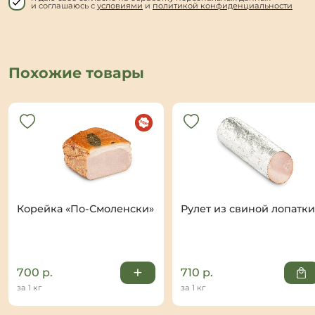
и соглашаюсь с
условиями
и
политикой конфиденциальности
Похожие товары
Корейка «По-Смоленски»
Рулет из свиной лопатки
+
700
р.
710
р.
за 1 кг
за 1 кг