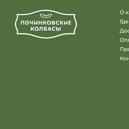
О 
Где
До
Оп
Пр
Ко