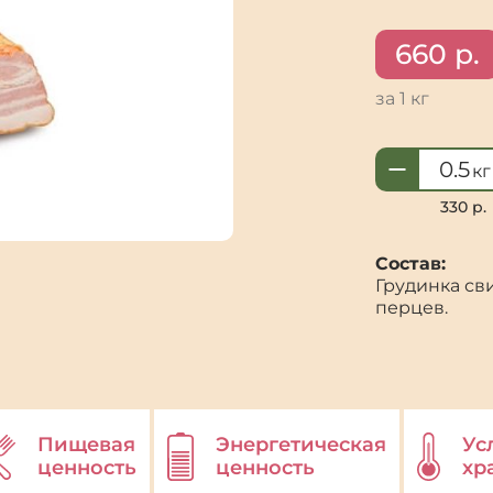
660
р.
за 1 кг
Количеств
кг
товара
Грудинка
330 р.
из
Починка
Состав:
к/
Грудинка св
в
перцев.
Пищевая
Энергетическая
Ус
ценность
ценность
хр