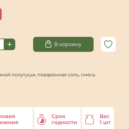
о
В корзину
иной полутуши, поваренная соль, смесь
ловия
Срок
Вес
анения
годности
1 шт