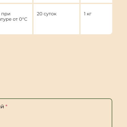
 при
20 суток
1 кг
туре от 0°С
ий
*