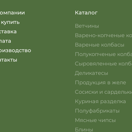
компании
Каталог
 купить
Ветчины
ставка
Варено-копченые к
лата
Вареные колбасы
оизводство
Полукопченые колб
нтакты
Сыровяленные колб
Деликатесы
Продукция в желе
Сосиски и сардельк
Куриная разделка
Полуфабрикаты
Мясные чипсы
Блины