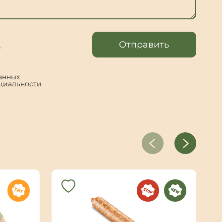
Отправить
анных
циальности