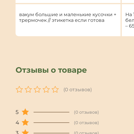
вакум большие и маленькие кусочки +
На 
трермочек // этикетка если готова
бел
– 65
Отзывы о товаре
(0 отзывов)
5
(0 отзывов)
4
(0 отзывов)
3
(0 отзывов)