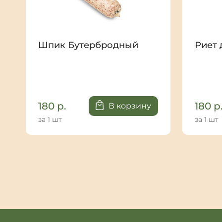
Шпик Бутербродный
Риет 
180
р.
180
р
В корзину
за 1 шт
за 1 шт