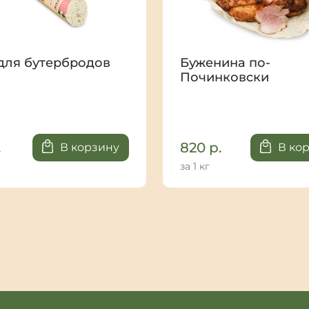
для бутербродов
Буженина по-
Починковски
.
820
р.
В корзину
В ко
за 1 кг