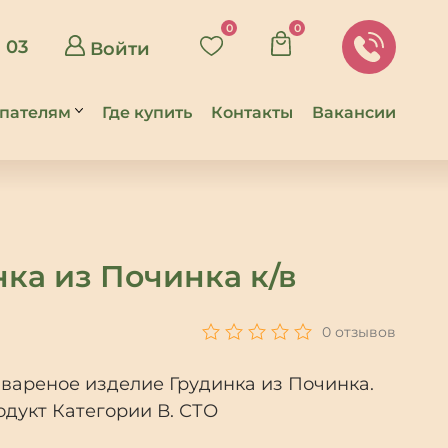
0
0
8 03
Войти
пателям
Где купить
Контакты
Вакансии
ставка
во
особы
латы
ка из Починка к/в
литика
зврата
8
зывы
0 отзывов
вареное изделие Грудинка из Починка.
дукт Категории В. СТО