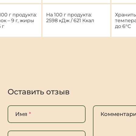
100 г продукта:
На 100 г продукта:
Хранить
ок – 9 г, жиры
2598 кДж / 621 Ккал
темпера
 г
до 6°С
Оставить отзыв
Имя
*
Комментар