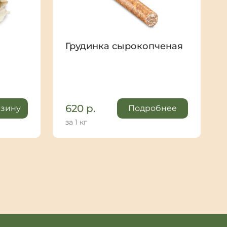
Грудинка сырокопченая
620
р.
рзину
Подробнее
за 1 кг