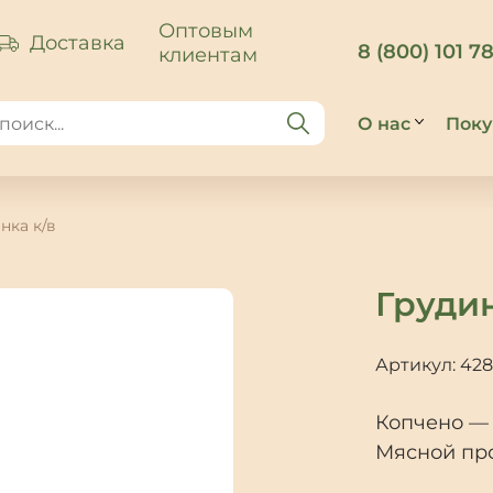
Оптовым
Доставка
8 (800) 101 7
клиентам
О нас
Поку
О компании
До
нка к/в
Производст
Сп
оп
Почитать
Грудин
о колбасе
По
и не только
во
Артикул: 42
Реквизиты
От
Оптовым
Копчено — 
клиентам
Мясной про